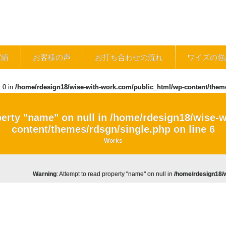
実績
お客様の声
お打ち合わせの流れ
ワイズの強
y 0 in
/home/rdesign18/wise-with-work.com/public_html/wp-content/them
perty "name" on null in
/home/rdesign18/wise-w
content/themes/rdsgn/single.php
on line
6
Works
Warning
: Attempt to read property "name" on null in
/home/rdesign18/w