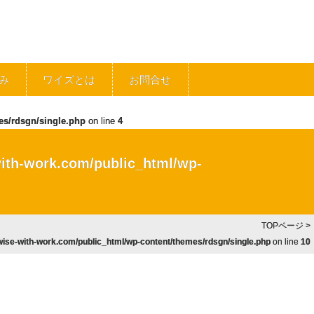
み
ワイズとは
お問合せ
es/rdsgn/single.php
on line
4
ith-work.com/public_html/wp-
TOPページ
>
ise-with-work.com/public_html/wp-content/themes/rdsgn/single.php
on line
10