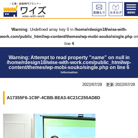
Warning
: Undefined array key 0 in
/home/rdesign18/wise-with-
work.com/public_html/wp-content/themes/wp-mobi-souko/single.php
on
line
4
Warning
: Attempt to read property "name" on null in
/home/rdesign18/wise-with-work.com/public_html/wp-
content/themes/wp-mobi-souko/single.php
on line
6
Information
2022/07/28 更新:2022/07/28
A17355F6-1C9F-4CBB-BEA3-6C21C255AD8D