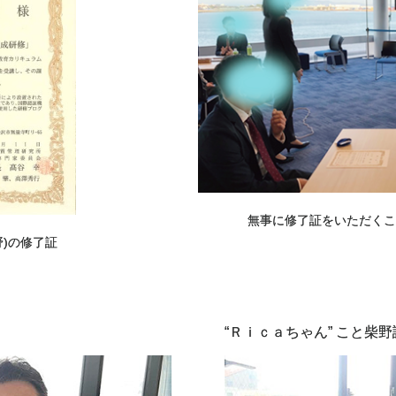
無事に修了証をいただくこ
野)の修了証
“Ｒｉｃａちゃん” こと柴野