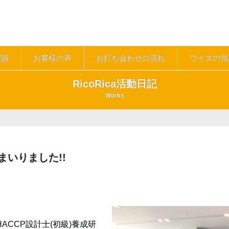
実績
お客様の声
お打ち合わせの流れ
ワイズの強
RicoRica活動日記
Works
まいりました!!
ACCP設計士(初級)養成研