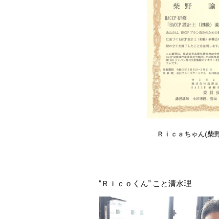
Ｒｉｃａちゃん(柴
“Ｒｉｃｏくん” こと清水理