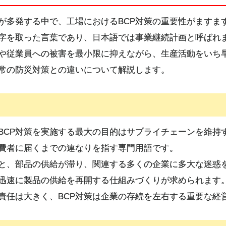
が多発する中で、工場におけるBCP対策の重要性がますます
 Plan」の頭文字を取った言葉であり、日本語では事業継続計画と呼ば
や従業員への被害を最小限に抑えながら、生産活動をいち
通常の防災対策との違いについて解説します。
BCP対策を実施する最大の目的はサプライチェーンを維持
費者に届くまでの連なりを指す専門用語です。
と、部品の供給が滞り、関連する多くの企業に多大な迷惑
迅速に製品の供給を再開する仕組みづくりが求められます
責任は大きく、BCP対策は企業の存続を左右する重要な経