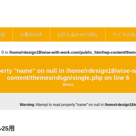
実績
お客様の声
お打ち合わせの流れ
ワイズの強
y 0 in
/home/rdesign18/wise-with-work.com/public_html/wp-content/them
perty "name" on null in
/home/rdesign18/wise-w
content/themes/rdsgn/single.php
on line
6
Works
Warning
: Attempt to read property "name" on null in
/home/rdesign18/w
25用