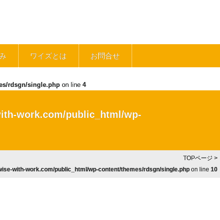
み
ワイズとは
お問合せ
es/rdsgn/single.php
on line
4
ith-work.com/public_html/wp-
TOPページ
>
ise-with-work.com/public_html/wp-content/themes/rdsgn/single.php
on line
10