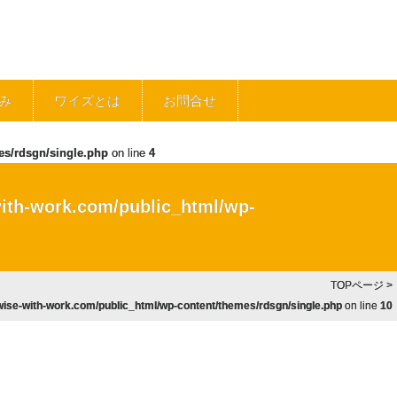
み
ワイズとは
お問合せ
es/rdsgn/single.php
on line
4
ith-work.com/public_html/wp-
TOPページ
>
ise-with-work.com/public_html/wp-content/themes/rdsgn/single.php
on line
10