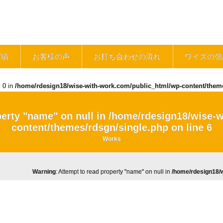
実績
お客様の声
お打ち合わせの流れ
ワイズの強
y 0 in
/home/rdesign18/wise-with-work.com/public_html/wp-content/them
perty "name" on null in
/home/rdesign18/wise-w
content/themes/rdsgn/single.php
on line
6
Works
Warning
: Attempt to read property "name" on null in
/home/rdesign18/w