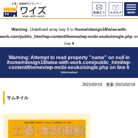
Warning
: Undefined array key 0 in
/home/rdesign18/wise-with-
work.com/public_html/wp-content/themes/wp-mobi-souko/single.php
on
line
4
Warning
: Attempt to read property "name" on null in
/home/rdesign18/wise-with-work.com/public_html/wp-
content/themes/wp-mobi-souko/single.php
on line
6
Information
2021/02/19 更新:2021/02/19
サムネイル