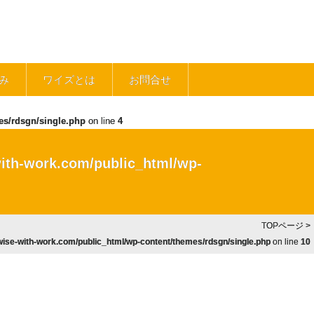
み
ワイズとは
お問合せ
es/rdsgn/single.php
on line
4
ith-work.com/public_html/wp-
TOPページ
>
ise-with-work.com/public_html/wp-content/themes/rdsgn/single.php
on line
10