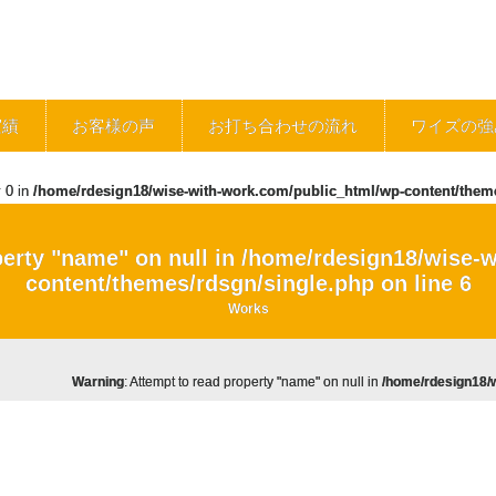
実績
お客様の声
お打ち合わせの流れ
ワイズの強
y 0 in
/home/rdesign18/wise-with-work.com/public_html/wp-content/them
perty "name" on null in
/home/rdesign18/wise-w
content/themes/rdsgn/single.php
on line
6
Works
Warning
: Attempt to read property "name" on null in
/home/rdesign18/w