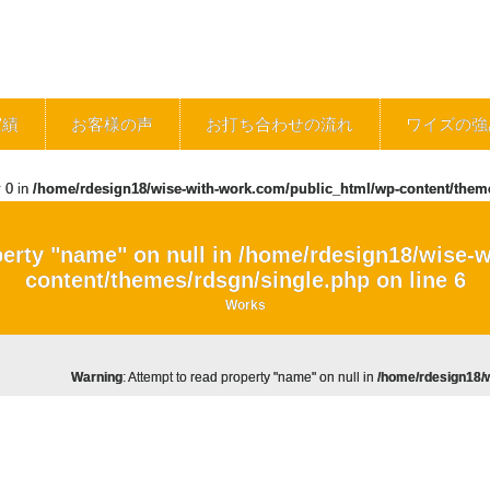
実績
お客様の声
お打ち合わせの流れ
ワイズの強
y 0 in
/home/rdesign18/wise-with-work.com/public_html/wp-content/them
perty "name" on null in
/home/rdesign18/wise-w
content/themes/rdsgn/single.php
on line
6
Works
Warning
: Attempt to read property "name" on null in
/home/rdesign18/w