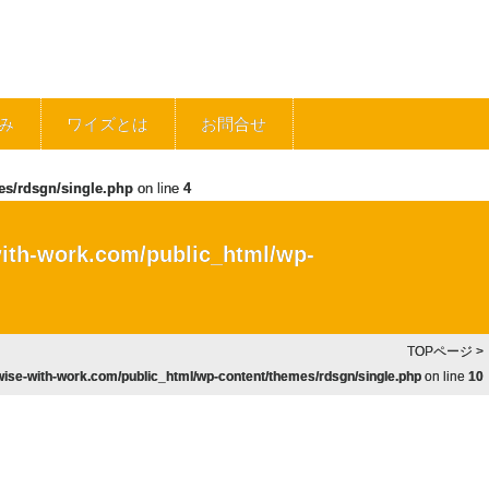
み
ワイズとは
お問合せ
es/rdsgn/single.php
on line
4
ith-work.com/public_html/wp-
TOPページ
>
ise-with-work.com/public_html/wp-content/themes/rdsgn/single.php
on line
10