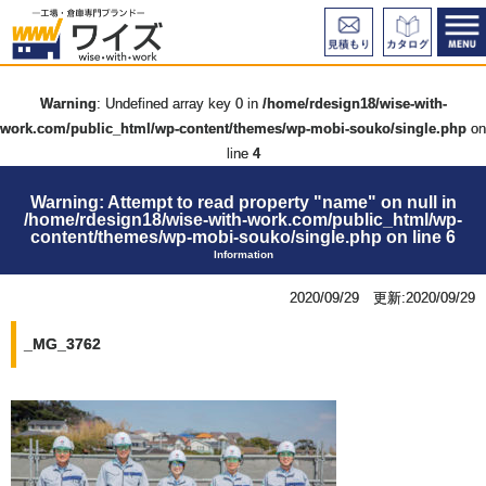
Warning
: Undefined array key 0 in
/home/rdesign18/wise-with-
work.com/public_html/wp-content/themes/wp-mobi-souko/single.php
on
line
4
Warning
: Attempt to read property "name" on null in
/home/rdesign18/wise-with-work.com/public_html/wp-
content/themes/wp-mobi-souko/single.php
on line
6
Information
2020/09/29 更新:2020/09/29
_MG_3762