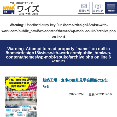
Warning
: Undefined array key 0 in
/home/rdesign18/wise-with-
work.com/public_html/wp-content/themes/wp-mobi-souko/archive.php
on line
4
Warning
: Attempt to read property "name" on null in
/home/rdesign18/wise-with-work.com/public_html/wp-
content/themes/wp-mobi-souko/archive.php
on line
6
ARTICLES
新築工場・倉庫の個別見学会開催のお知
らせ
2022/12/20 更新:2023/02/16